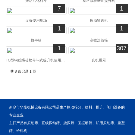
振动活化料斗
塑料颗粒垂直提升机
7
1
设备使用现场
振动输送机
1
1
概率筛
高效滚筒筛
1
307
TG型钢丝绳芯胶带斗式提升机使用现场
真机展示
共 8 条记录 1 页
新乡市华维机械设备有限公司是生产振动筛分、给料、提升、闸门设备的
专业企业.
主打产品有振动筛、直线振动筛、旋振筛、圆振动筛、矿用振动筛、重型
筛、给料机、